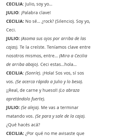
CECILIA
: Julio, soy yo…
JULIO
: ¡Palabra clave!
CECILIA:
No sé… ¿rock? (Silencio). Soy yo,
Ceci.
JULIO:
(Asoma sus ojos por arriba de las
cajas).
Te la creíste. Teníamos clave entre
nosotros mismos, entre…
(Mira a Cecilia
de arriba abajo)
. Ceci estas…hola…
CECILIA
:
(Sonríe).
¡Hola! Sos vos, sí sos
vos.
(Se acerca rápido a Julio y lo besa).
¡¡Real, de carne y hueso!!
(Lo abraza
apretándolo fuerte).
JULIO:
(Se aleja).
Me vas a terminar
matando vos.
(Se para y sale de la caja).
¿Qué hacés acá?
CECILIA:
¿Por qué no me avisaste que