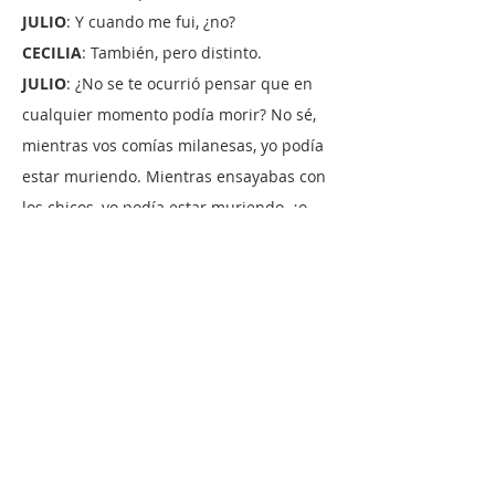
JULIO
: Y cuando me fui, ¿no?
CECILIA
: También, pero distinto.
JULIO
: ¿No se te ocurrió pensar que en
cualquier momento podía morir? No sé,
mientras vos comías milanesas, yo podía
estar muriendo. Mientras ensayabas con
los chicos, yo podía estar muriendo, ¿o
no?
CECLIA:
Sí, aunque me propusiera no
pensarlo, se me cruzaba por la cabeza y
en ese instante se detenía todo a mi
alrededor.
JULIO:
Mentira.
CECILIA
: Mentira vos…Es verdad que
fueron dos cosas distintas. Una cosa era
saberte allá y otra cosa fue enterarme